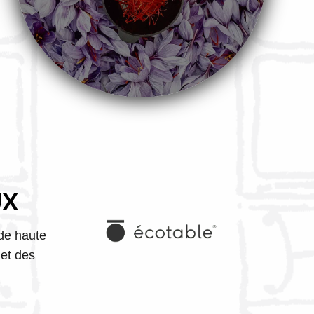
UX
de haute
et des